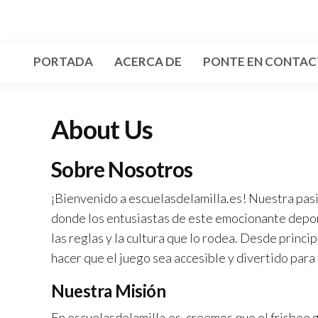
Skip
to
the
PORTADA
ACERCA DE
PONTE EN CONTA
content
About Us
Sobre Nosotros
¡Bienvenido a escuelasdelamilla.es! Nuestra pasión
donde los entusiastas de este emocionante depor
las reglas y la cultura que lo rodea. Desde princ
hacer que el juego sea accesible y divertido para
Nuestra Misión
En escuelasdelamilla.es, creemos que el frisbee g