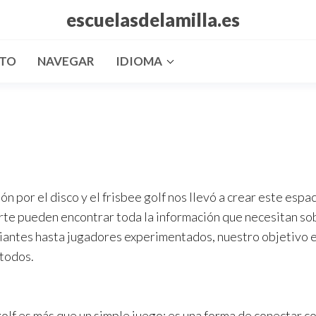
escuelasdelamilla.es
CTO
NAVEGAR
IDIOMA
 por el disco y el frisbee golf nos llevó a crear este espa
te pueden encontrar toda la información que necesitan so
ipiantes hasta jugadores experimentados, nuestro objetivo 
 todos.
olf es más que un simple juego; es una forma de conectar co