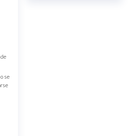
 de
no se
arse