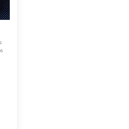
s
as
s