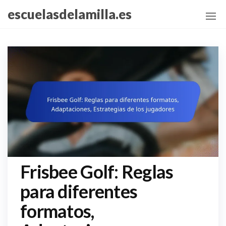
Skip
escuelasdelamilla.es
to
the
content
Frisbee Golf: Reglas
para diferentes
formatos,