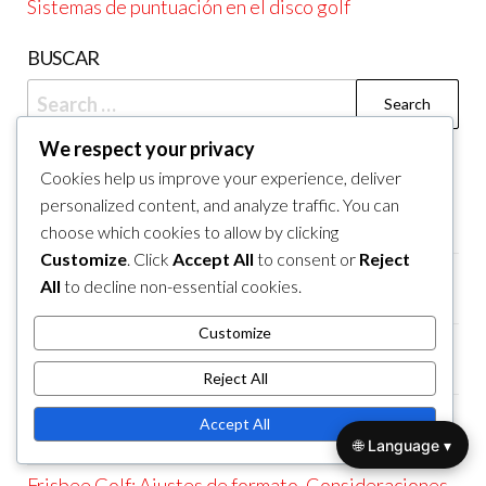
Sistemas de puntuación en el disco golf
BUSCAR
Search
for:
We respect your privacy
PUBLICACIONES RECIENTES
Cookies help us improve your experience, deliver
Golf de disco: Violaciones de reglas, Sanciones,
personalized content, and analyze traffic. You can
Responsabilidad del jugador
choose which cookies to allow by clicking
Customize
. Click
Accept All
to consent or
Reject
Frisbee Golf: Sistemas de puntuación únicos,
All
to decline non-essential cookies.
Desafíos de formato, Dinámicas del juego
Customize
Frisbee Golf: Tarjetas de puntuación, Registro de
puntuaciones, Seguimiento del juego
Reject All
Frisbee Golf: Juego casual, formatos competitivos,
Accept All
estructuras de liga
🌐 Language ▾
Frisbee Golf: Ajustes de formato, Consideraciones