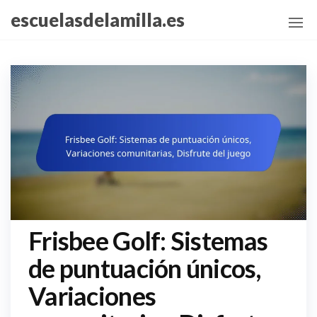
Skip
escuelasdelamilla.es
to
the
content
Frisbee Golf: Sistemas
de puntuación únicos,
Variaciones