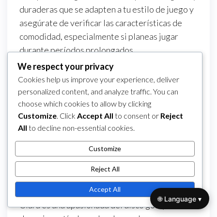
duraderas que se adapten a tu estilo de juego y
asegúrate de verificar las características de
comodidad, especialmente si planeas jugar
durante períodos prolongados.
We respect your privacy
Category
Sistemas de puntuación en el disco golf
Cookies help us improve your experience, deliver
Post
Previous
PREVIOUS
NEXT
Next
personalized content, and analyze traffic. You can
Golf de disco:
Frisbee Golf: Juego por
navigation
Post
Post
choose which cookies to allow by clicking
Etiqueta de
parejas, Juego por
Customize
. Click
Accept All
to consent or
Reject
puntuación, Conducta
golpes, Formatos de
All
to decline non-essential cookies.
del jugador, Juego
equipo
Customize
limpio
Reject All
About The Author
Accept All
Clara Martínez
🌐 Language ▾
Clara es una apasionada del disco golf y autora