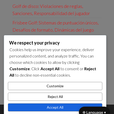
Golf de disco: Violaciones de reglas,
Sanciones, Responsabilidad del jugador
Frisbee Golf: Sistemas de puntuación únicos,
Desafíos de formato, Dinámicas del juego
Frisbee Golf: Tarjetas de puntuación,
We respect your privacy
Registro de puntuaciones, Seguimiento del
Cookies help us improve your experience, deliver
juego
personalized content, and analyze traffic. You can
choose which cookies to allow by clicking
Frisbee Golf: Juego casual, formatos
Customize
. Click
Accept All
to consent or
Reject
competitivos, estructuras de liga
All
to decline non-essential cookies.
Frisbee Golf: Ajustes de formato,
Customize
Consideraciones de reglas, Planificación de
torneos
Reject All
Accept All
🌐 Language ▾
Theme by
EnvoThemes