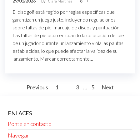
29/01/2026
By
Clara Martínez
0
El disc golf está regido por reglas específicas que
garantizan un juego justo, incluyendo regulaciones
sobre faltas de pie, marcaje de discos y puntuación.
Las faltas de pie ocurren cuando la colocación del pie
de un jugador durante un lanzamiento viola las pautas
establecidas, lo que puede afectar la validez de su
lanzamiento. Marcar correctamente…
Posts
Previous
1
2
3
…
5
Next
pagination
ENLACES
Ponte en contacto
Navegar