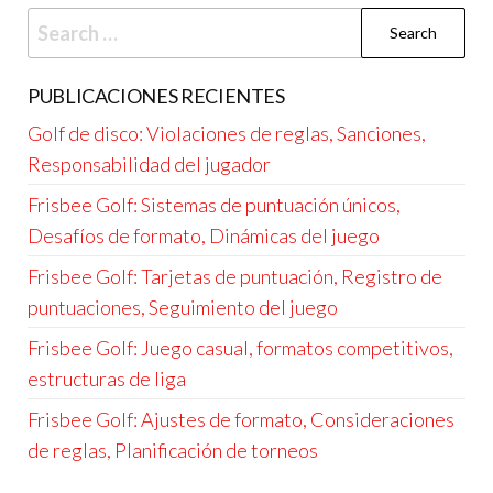
Search
for:
PUBLICACIONES RECIENTES
Golf de disco: Violaciones de reglas, Sanciones,
Responsabilidad del jugador
Frisbee Golf: Sistemas de puntuación únicos,
Desafíos de formato, Dinámicas del juego
Frisbee Golf: Tarjetas de puntuación, Registro de
puntuaciones, Seguimiento del juego
Frisbee Golf: Juego casual, formatos competitivos,
estructuras de liga
Frisbee Golf: Ajustes de formato, Consideraciones
de reglas, Planificación de torneos