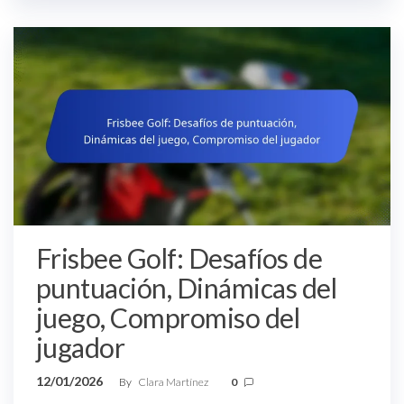
Frisbee Golf: Desafíos de
puntuación, Dinámicas del
juego, Compromiso del
jugador
12/01/2026
By
Clara Martínez
0