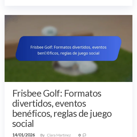
Frisbee Golf: Formatos
divertidos, eventos
benéficos, reglas de juego
social
14/01/2026
By
Clara Martínez
0