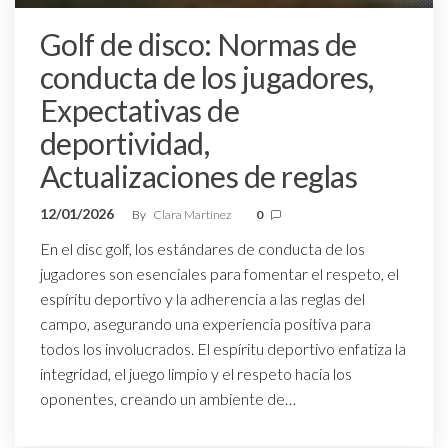
Golf de disco: Normas de
conducta de los jugadores,
Expectativas de
deportividad,
Actualizaciones de reglas
12/01/2026
By
Clara Martínez
0
En el disc golf, los estándares de conducta de los
jugadores son esenciales para fomentar el respeto, el
espíritu deportivo y la adherencia a las reglas del
campo, asegurando una experiencia positiva para
todos los involucrados. El espíritu deportivo enfatiza la
integridad, el juego limpio y el respeto hacia los
oponentes, creando un ambiente de…