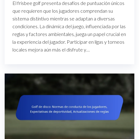
El frisbee golf presenta desafíos de puntuación únicos
que requieren que los jugadores comprendan su
sistema distintivo mientras se adaptan a diversas
condiciones. La dinámica del juego, influenciada por las
reglas y factores ambientales, juega un papel crucial en
la experiencia del jugador. Participar en ligas y torneos
locales mejora aún más el disfrute y…