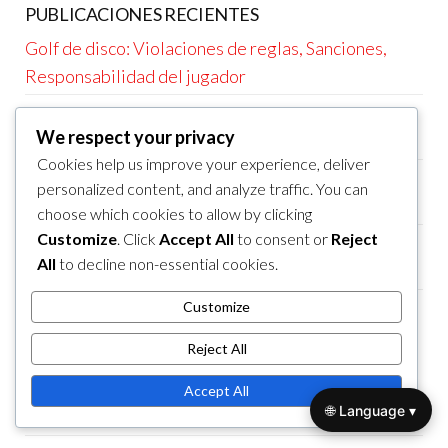
PUBLICACIONES RECIENTES
Golf de disco: Violaciones de reglas, Sanciones,
Responsabilidad del jugador
Frisbee Golf: Sistemas de puntuación únicos,
We respect your privacy
Desafíos de formato, Dinámicas del juego
Cookies help us improve your experience, deliver
Frisbee Golf: Tarjetas de puntuación, Registro de
personalized content, and analyze traffic. You can
puntuaciones, Seguimiento del juego
choose which cookies to allow by clicking
Customize
. Click
Accept All
to consent or
Reject
Frisbee Golf: Juego casual, formatos competitivos,
All
to decline non-essential cookies.
estructuras de liga
Frisbee Golf: Ajustes de formato, Consideraciones
Customize
de reglas, Planificación de torneos
Reject All
ARCHIVO
Accept All
🌐 Language ▾
February 2026