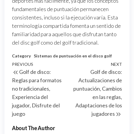
deportes más fácilmente, ya que los conceptos
fundamentales de puntuación permanecen
consistentes, incluso si la ejecución varía. Esta
terminología compartida fomenta un sentido de
familiaridad para aquellos que disfrutan tanto
del disc golf como del golf tradicional.
Category
Sistemas de puntuación en el disco golf
Post
Previous
PREVIOUS
NEXT
Next
Golf de disco:
Golf de disco:
navigation
Post
Post
Reglas para formatos
Actualizaciones de
no tradicionales,
puntuación, Cambios
Experiencia del
en las reglas,
jugador, Disfrute del
Adaptaciones de los
juego
jugadores
About The Author